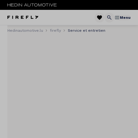
Menu
Hedinautomotive.lu
firefly
Service et entretien
Menu
Modèles
Stock
Service & entretien
Essai de conduite
Sites
Contact