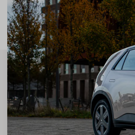
Nos marques
A propos de nous
Pays
Luxembourg
Langue
Français