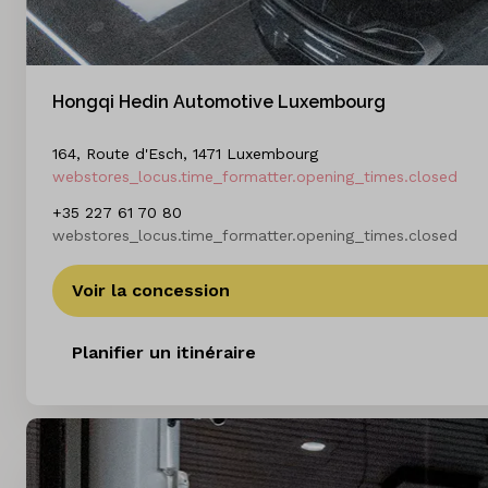
Hongqi Hedin Automotive Luxembourg
164, Route d'Esch, 1471 Luxembourg
webstores_locus.time_formatter.opening_times.closed
+35 227 61 70 80
webstores_locus.time_formatter.opening_times.closed
Voir la concession
Planifier un itinéraire