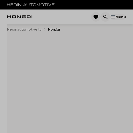
Menu
Hedinautomotive.lu
Hongqi
Menu
E-HS9
Service & entretien
Sites
Contact
Vergelijken
Concessionaires