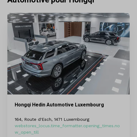
Hongqi Hedin Automotive Luxembourg
164, Route d'Esch, 1471 Luxembourg
webstores_locus.time_formatter.opening_times.no
w_open_till