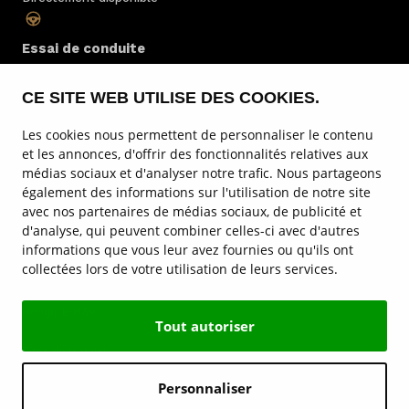
Essai de conduite
Toujours possible
CE SITE WEB UTILISE DES COOKIES.
Entretien
Les cookies nous permettent de personnaliser le contenu
Par des spécialistes
et les annonces, d'offrir des fonctionnalités relatives aux
médias sociaux et d'analyser notre trafic. Nous partageons
également des informations sur l'utilisation de notre site
Location
avec nos partenaires de médias sociaux, de publicité et
au Luxembourg
d'analyse, qui peuvent combiner celles-ci avec d'autres
informations que vous leur avez fournies ou qu'ils ont
collectées lors de votre utilisation de leurs services.
Service & entretien
Hongqi E-HS9
Tout autoriser
Sites de Hongqi
Personnaliser
Contact