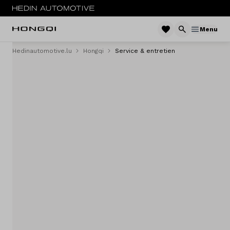
Menu
Hedinautomotive.lu
Hongqi
Service & entretien
Menu
E-HS9
Service & entretien
Sites
Contact
Vergelijken
Concessionaires