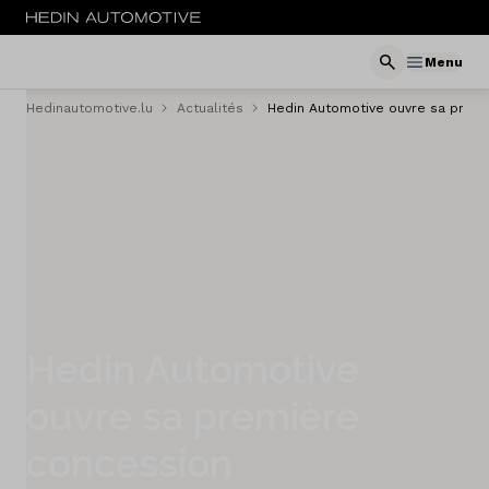
Menu
Hedinautomotive.lu
Actualités
Hedin Automotive ouvre sa prem
Menu
Nouveau
Service & entretien
Sites
Actualités
Hedin Automotive
Contact
ouvre sa première
concession
Concessionaires