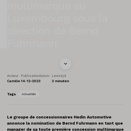
multimarque au
Nos marques
Luxembourg sous la
A propos de nous
direction de Bernd
Pays
Fuhrmann
Luxembourg
Langue
Français
Auteur
Publicatiedatum
Leestijd
Camille
14-12-2023
2 minuten
Tags
Actualités
Le groupe de concessionnaires Hedin Automotive
annonce la nomination de Bernd Fuhrmann en tant que
manager de sa toute première concession multimarque