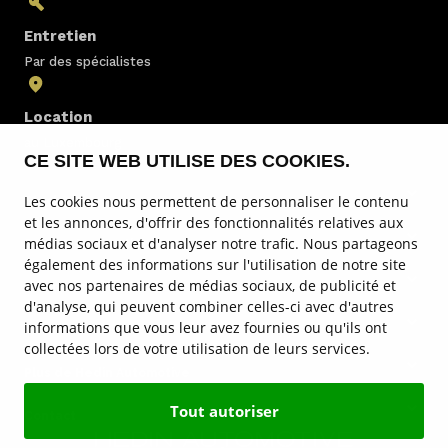
Entretien
Par des spécialistes
Location
au Luxembourg
CE SITE WEB UTILISE DES COOKIES.
Les cookies nous permettent de personnaliser le contenu
Stock
et les annonces, d'offrir des fonctionnalités relatives aux
médias sociaux et d'analyser notre trafic. Nous partageons
Service & entretien
également des informations sur l'utilisation de notre site
avec nos partenaires de médias sociaux, de publicité et
Nos marques
d'analyse, qui peuvent combiner celles-ci avec d'autres
informations que vous leur avez fournies ou qu'ils ont
Sites
collectées lors de votre utilisation de leurs services.
Plus de Hedin Automotive
Tout autoriser
Contact