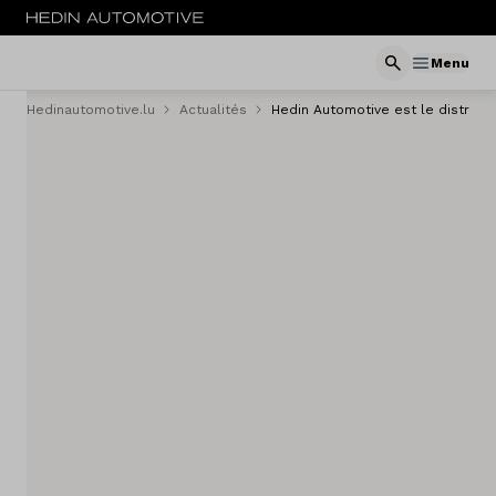
Menu
Hedinautomotive.lu
Actualités
Hedin Automotive est le distrib
Menu
Nouveau
Service & entretien
Sites
Actualités
Contact
Concessionaires