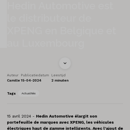
Hedin Automotive est
Nos marques
le distributeur de
A propos de nous
XPENG en Belgique et
Pays
au Luxembourg
Luxembourg
Langue
Français
Auteur
Publicatiedatum
Leestijd
Camille
15-04-2024
2 minuten
Tags
Actualités
15 avril 2024 -
Hedin Automotive élargit son
portefeuille de marques avec XPENG, les véhicules
électriques haut de gamme intelligents. Avec l'ajout de