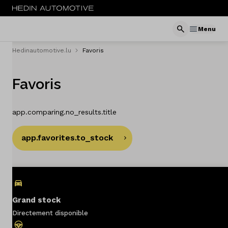
Menu
Hedinautomotive.lu
Favoris
Menu
Favoris
Nouveau
Service & entretien
app.comparing.no_results.title
Sites
app.favorites.to_stock
Actualités
Contact
Grand stock
Directement disponible
Concessionaires