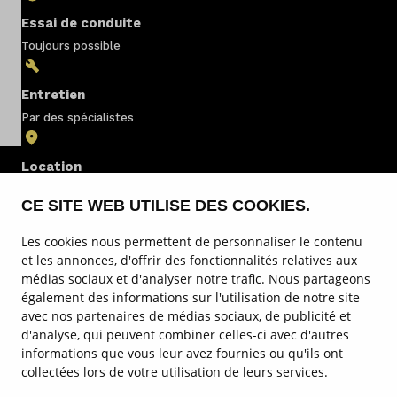
Essai de conduite
Nos marques
Toujours possible
A propos de nous
Entretien
Pays
Par des spécialistes
Luxembourg
Location
au Luxembourg
Langue
CE SITE WEB UTILISE DES COOKIES.
Français
Les cookies nous permettent de personnaliser le contenu
Stock
et les annonces, d'offrir des fonctionnalités relatives aux
médias sociaux et d'analyser notre trafic. Nous partageons
Service & entretien
également des informations sur l'utilisation de notre site
avec nos partenaires de médias sociaux, de publicité et
Nos marques
d'analyse, qui peuvent combiner celles-ci avec d'autres
informations que vous leur avez fournies ou qu'ils ont
Sites
collectées lors de votre utilisation de leurs services.
Plus de Hedin Automotive