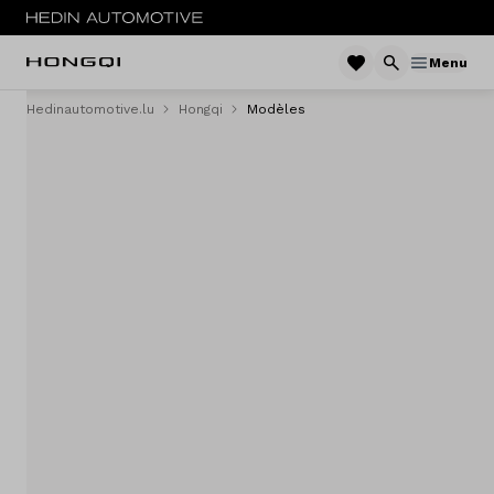
Menu
Hedinautomotive.lu
Hongqi
Modèles
Menu
E-HS9
Service & entretien
Sites
Contact
Vergelijken
Concessionaires