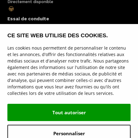
Directement disponible
Essai de conduite
Toujours possible
CE SITE WEB UTILISE DES COOKIES.
Entretien
Les cookies nous permettent de personnaliser le contenu
Par des spécialistes
et les annonces, d'offrir des fonctionnalités relatives aux
médias sociaux et d'analyser notre trafic. Nous partageons
également des informations sur l'utilisation de notre site
Location
avec nos partenaires de médias sociaux, de publicité et
au Luxembourg
d'analyse, qui peuvent combiner celles-ci avec d'autres
informations que vous leur avez fournies ou qu'ils ont
collectées lors de votre utilisation de leurs services.
Service & entretien
Hongqi E-HS9
Tout autoriser
Sites de Hongqi
Personnaliser
Contact