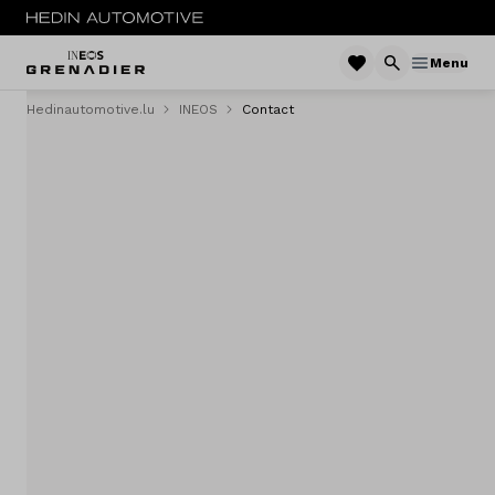
Menu
Hedinautomotive.lu
INEOS
Contact
MENU
Nouveau
Service & entretien
Essai routier
Sites
Contact
Vergelijken