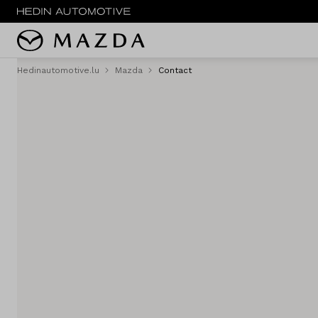
Hedinautomotive.lu
Mazda
Contact
MENU
Nouveau
Service & entretien
Essai routier
Sites
Contact
Vergelijken