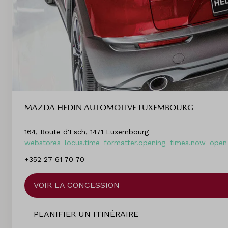
MAZDA HEDIN AUTOMOTIVE LUXEMBOURG
164, Route d'Esch, 1471 Luxembourg
webstores_locus.time_formatter.opening_times.now_open_
+352 27 61 70 70
VOIR LA CONCESSION
PLANIFIER UN ITINÉRAIRE