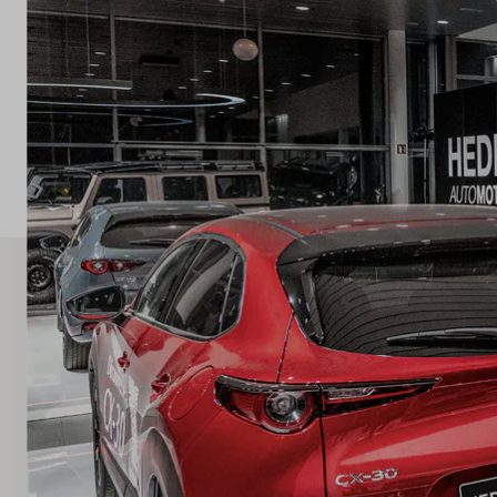
Concessionaires
Nos marques
A propos de nous
Pays
Luxembourg
Langue
Français