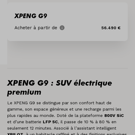
Concessionaires
XPENG G9
Nos marques
Acheter à partir de
56.490 €
A propos de nous
Pays
Luxembourg
Langue
XPENG G9 : SUV électrique
Français
premium
Le XPENG G9 se distingue par son confort haut de
gamme, son espace généreux et une recharge parmi les
plus rapides au monde. Doté de la plateforme
800V SiC
et d’une batterie
LFP 5C
, il passe de 10 % à 80 % en
seulement 12 minutes. Associé à l’assistant intelligent
XPILOT
, à un habitacle raffiné et à des finitions exclusives