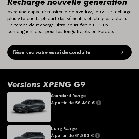
Recharge nouvelle génération
Avec une capacité maximale de
525 kW
, le G9 se recharge
plus vite que la plupart des véhicules électriques actuels.
Ce temps de recharge ultra-court fait du G9 un
compagnon idéal pour les longs trajets en Europe.
Réservez votre essai de conduite
Versions XPENG G9
Standard Range
À partir de 56.490 €
Long Range
À partir de 61.990 €