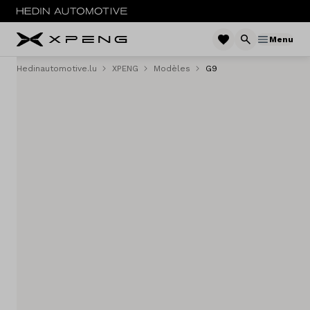
Menu
Hedinautomotive.lu
XPENG
Modèles
G9
Menu
Nouveau
Service & entretien
Essai routier
Sites
Contact
Vergelijken