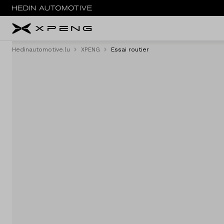
Hedinautomotive.lu
XPENG
Essai routier
Menu
Nouveau
Service & entretien
Essai routier
Sites
Contact
Vergelijken