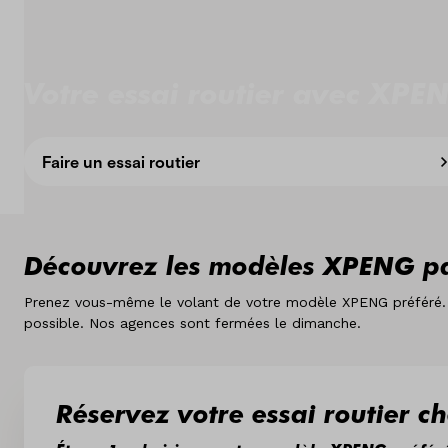
Concessionaires
Nos marques
Votre essai routier avec XPE
A propos de nous
Faire un essai routier
Pays
Luxembourg
Découvrez les modèles XPENG p
Langue
Français
Prenez vous-même le volant de votre modèle XPENG préféré. Re
possible. Nos agences sont fermées le dimanche.
Réservez votre essai routier 