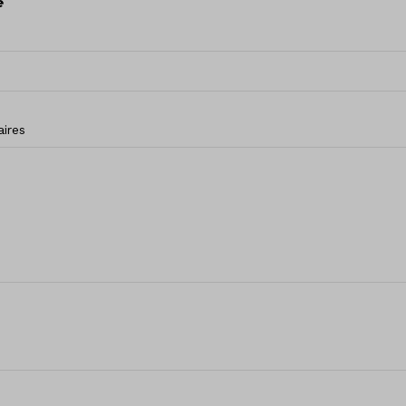
é
ires