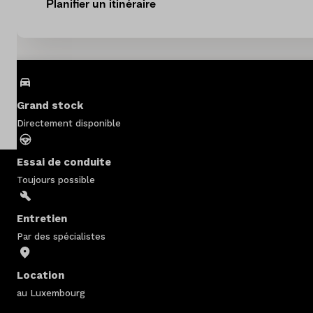
Planifier un itinéraire
Concessionaires
Nos marques
A propos de nous
Grand stock
Pays
Directement disponible
Luxembourg
Essai de conduite
Toujours possible
Langue
Français
Entretien
Par des spécialistes
Location
au Luxembourg