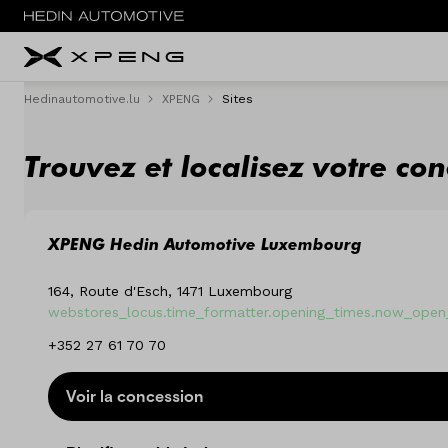
Hedinautomotive.lu
XPENG
Sites
Menu
Trouvez et localisez votre c
Nouveau
Service & entretien
XPENG Hedin Automotive Luxembourg
Essai routier
164, Route d'Esch, 1471 Luxembourg
Sites
webstores_locus.time_formatter.opening_times.now_open_
+352 27 61 70 70
Contact
Voir la concession
Vergelijken