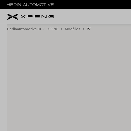
Hedinautomotive.lu
XPENG
Modèles
P7
Menu
Nouveau
Service & entretien
Essai routier
Sites
Contact
Vergelijken